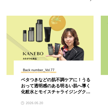
Back number_Vol.77
ベタつきなどの肌不調ケアに！うる
おって透明感のある明るい肌へ導く
化粧水とモイスチャライジングクリ
ーム
2026.05.20