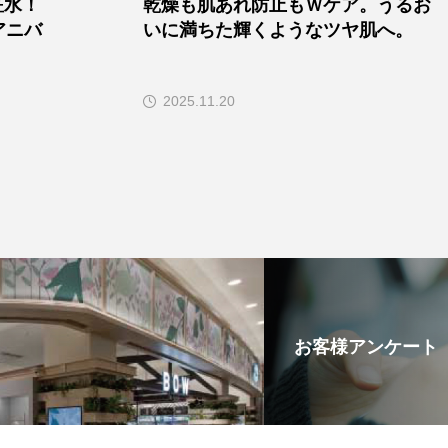
粧水！
乾燥も肌あれ防止もＷケア。うるお
アニバ
いに満ちた輝くようなツヤ肌へ。
2025.11.20
お客様アンケート