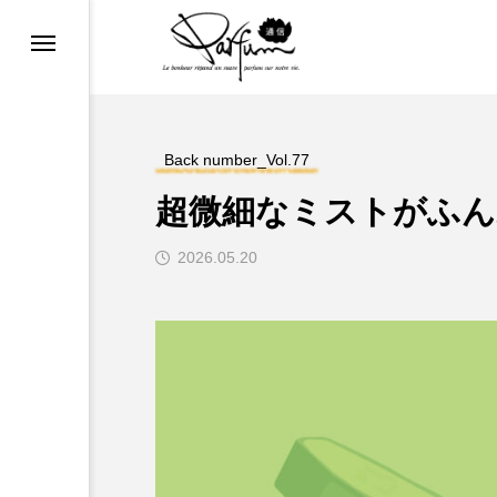
COSMETIC REPORT
め
ファンマニア
Back number_Vol.77
超微細なミストがふん
2026.05.20