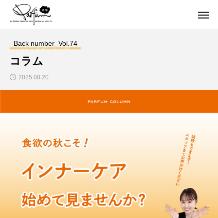
Back number_Vol.74
コラム
2025.08.20