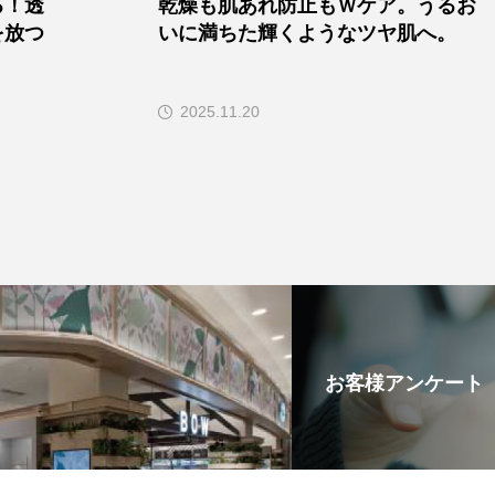
る！透
乾燥も肌あれ防止もＷケア。うるお
を放つ
いに満ちた輝くようなツヤ肌へ。
2025.11.20
お客様アンケート