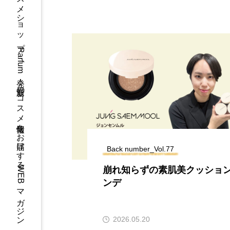
コスメショップParfum発！最新のコスメ情報をお届けするWEBマガジン
Back number_Vol.77
崩れ知らずの素肌美クッショ
ンデ
2026.05.20