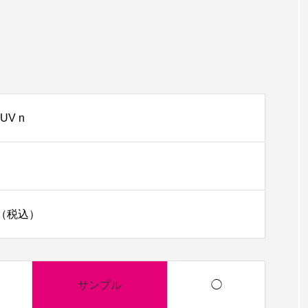
V n
00（税込）
サンプル
◯