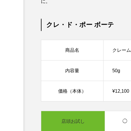
に。
クレ・ド・ポー ボーテ
商品名
クレームU
内容量
50g
価格（本体）
¥12,1
店頭お試し
◯