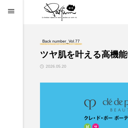
COSMETIC REPORT
め
ファンマニア
Back number_Vol.77
ツヤ肌を叶える高機能
2026.05.20