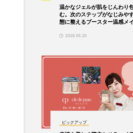
温かなジェルが肌をじんわり
む。次のステップがなじみや
態に整えるブースター温感メ
とし
2026.05.20
ピックアップ